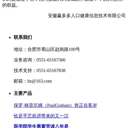
的权益。
安徽赢多多人口健康信息技术有限公司
联系我们
地址：合肥市蜀山区赵岗路100号
业务咨询：0551-65167366
技术支持：0551-65167838
邮箱：hz@163.com
主要产品
保罗·格雷厄姆（PaulGraham）曾正在客岁
恰是手艺前进带来的又一沉
医学院学生寒窗苦读八年是