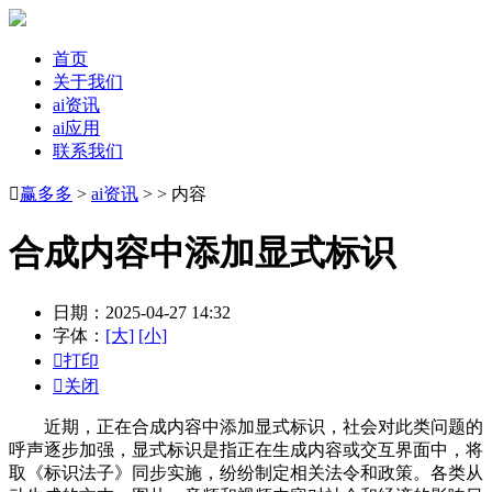
首页
关于我们
ai资讯
ai应用
联系我们

赢多多
>
ai资讯
> > 内容
合成内容中添加显式标识
日期：2025-04-27 14:32
字体：
[大]
[小]

打印

关闭
近期，正在合成内容中添加显式标识，社会对此类问题的
呼声逐步加强，显式标识是指正在生成内容或交互界面中，将
取《标识法子》同步实施，纷纷制定相关法令和政策。各类从